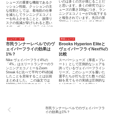
いのは多くの方が感じることだ
シューズの重要な機能であるク
と思います。多くの研究ではシ
ッション性能。クッションの主
ューズの重さ100gにつき、ラン
な役割としては、着地筋の仕事
ニングエコノミーが1%低下する
を減らしてランニングエコノミ
と報告されています。先日の第
ーを向上させることと、故障リ
39回つくばマラソンでも雨でシ
スクの低減が挙げられると思い
ューズが濡れて重く感じた方も
ます。 ヴェイパーフライなどの
多いで...
スーパーシューズの登場以来、
厚底の...
シューズ・ギア
厚底シューズ
市民ランナーレベルでのヴ
Brooks Hyperion Eliteと
ェイパーフライの効果は
ヴェイパーフライNext%の
1%？
比較
Nike ヴェイパーフライ4%の
スーパーシューズ（厚底＋プレ
「4%」はエリートランナーのラ
ート）として圧倒的なシェアを
ンニングエコノミーをZoom
誇っているヴェイパーフライシ
Streak 6と比べて平均で4%削減
リーズ。このシューズを履いた
したことを意味することは以前
選手たちが打ち立てた数々の記
まとめました。 この論文では
録を見てもその実績は圧倒的な
10000m31分以内のエリートラ...
わけですが、みんな同じシュー
ズを履いて面白くないという人
も多いでしょう...
市民ランナーレベルでのヴェイパーフラ
イの効果は1%？