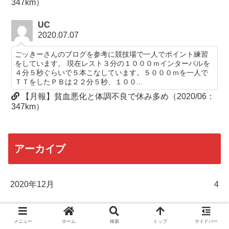
347km）
UC
2020.07.07
ごッきーさんのブログを参考に競技場で一人でポイント練習
をしています。 現在レスト３分の１０００ｍインターバルを
４分５秒ぐらいで５本こなしています。５０００ｍを一人で
ＴＴをしたＰＢは２２分５秒、１００...
【月報】貧血悪化と体調不良で休み多め（2020/06：
347km）
アーカイブ
2020年12月
4
2020年11月
6
メニュー
ホーム
検索
トップ
サイドバー