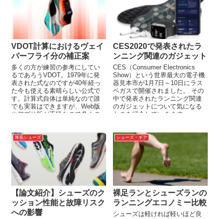
VDOT計算におけるヴェイ
CES2020で発表されたラ
パーフライ分の補正案
ンニング関連のガジェット
多くの方が練習の参考にしてい
CES（Consumer Electronics
るであろうVDOT。1979年に発
Show）という世界最大の電子機
表された式なのですが40年経っ
器見本市が1月7日～10日にラス
た今も使える素晴らしい公式で
ベガスで開催されました。 その
す。計算式自体は単純なので誰
中で発表されたランニング関連
でも実装はできますが、Web版
のガジェットについて気になる
やアプリ版が手軽なので多くの
ものを紹介していきます。 ...
方が利用していると思います。
...
厚底シューズ
シューズ・ギア
【論文紹介】シューズのク
裸足ランとシューズランの
ッション性能と故障リスク
ランニングエコノミー比較
への影響
シューズは軽ければ軽いほど良