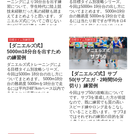
ーニングにより16分台を出す練
る目標タイム別攻略シリーズ。
習について、学生時代に陸上競
今回は5000m 19分台の出し方に
技未経験だった私の経験も踏ま
ついてまとめます。 5000m19分
えてまとめようと思います。 ダ
台の難易度 5000mを19分台で走
ニエルズ式についてご存じない
るには当たり前ですが平均キロ4
方は以下の記事もご覧くださ
分ペースを切らなければいけま
い。 5000m 16分...
せん...
目標タイム別練習法
目標タイム別練習法
【ダニエルズ式】
5000m18分台を出すため
の練習例
ダニエルズ式トレーニングによ
る目標タイム別攻略シリーズ。
【ダニエルズ式】サブ
今回は5000m 18分台の出し方に
ついてまとめます。 5000m18分
50(サブエガ・2時間50分
台の難易度 5000mを18分台で走
切り）練習例
るには平均3'48"/kmペース以内で
今回はサブ50の攻略法について
走ることが必要になりま...
です。サブ3を達成した方が前提
なので、既に練習でも質の高い
スピード練やロング走をこなし
ていることと思います。 サブ3ま
ではそれぞれの練習の目的を深
く考えないでも達成できた、と
いう方もいると思いますが、
多...