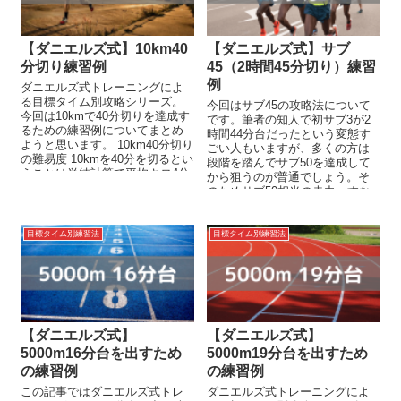
【ダニエルズ式】10km40
【ダニエルズ式】サブ
分切り練習例
45（2時間45分切り）練習
例
ダニエルズ式トレーニングによ
る目標タイム別攻略シリーズ。
今回はサブ45の攻略法について
今回は10kmで40分切りを達成す
です。筆者の知人で初サブ3が2
るための練習例についてまとめ
時間44分台だったという変態す
ようと思います。 10km40分切り
ごい人もいますが、多くの方は
の難易度 10kmを40分を切るとい
段階を踏んでサブ50を達成して
うことは単純計算で平均キロ4分
から狙うのが普通でしょう。そ
以内...
のためサブ50相当の走力、すな
わちほぼキロ4でロング走ができ
る...
目標タイム別練習法
目標タイム別練習法
【ダニエルズ式】
【ダニエルズ式】
5000m16分台を出すため
5000m19分台を出すため
の練習例
の練習例
この記事ではダニエルズ式トレ
ダニエルズ式トレーニングによ