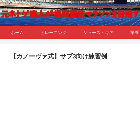
ホーム
トレーニング
シューズ・ギア
栄養
【カノーヴァ式】サブ3向け練習例