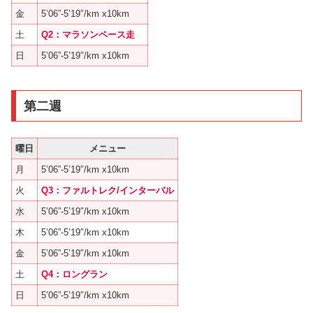
金
5’06”-5’19″/km x10km
土
Q2：マラソンペース走
日
5’06”-5’19″/km x10km
第二週
曜日
メニュー
月
5’06”-5’19″/km x10km
火
Q3：ファルトレク/インターバル
水
5’06”-5’19″/km x10km
木
5’06”-5’19″/km x10km
金
5’06”-5’19″/km x10km
土
Q4：ロングラン
日
5’06”-5’19″/km x10km