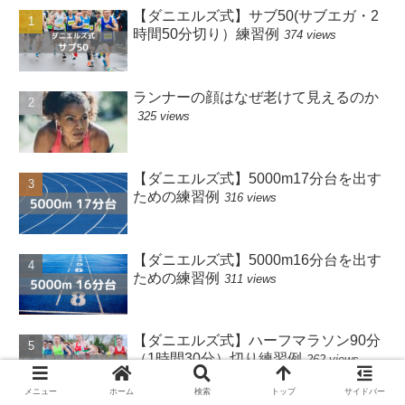
【ダニエルズ式】サブ50(サブエガ・2
時間50分切り）練習例
374 views
ランナーの顔はなぜ老けて見えるのか
325 views
【ダニエルズ式】5000m17分台を出す
ための練習例
316 views
【ダニエルズ式】5000m16分台を出す
ための練習例
311 views
【ダニエルズ式】ハーフマラソン90分
（1時間30分）切り練習例
262 views
メニュー
ホーム
検索
トップ
サイドバー