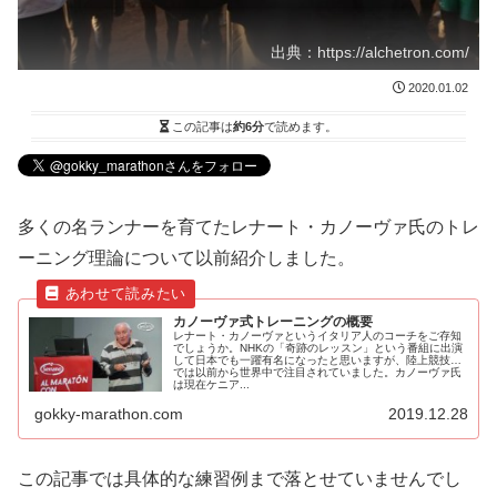
出典：https://alchetron.com/
2020.01.02
この記事は
約6分
で読めます。
多くの名ランナーを育てたレナート・カノーヴァ氏のトレ
ーニング理論について以前紹介しました。
カノーヴァ式トレーニングの概要
レナート・カノーヴァというイタリア人のコーチをご存知
でしょうか。NHKの「奇跡のレッスン」という番組に出演
して日本でも一躍有名になったと思いますが、陸上競技界
では以前から世界中で注目されていました。カノーヴァ氏
は現在ケニア...
gokky-marathon.com
2019.12.28
この記事では具体的な練習例まで落とせていませんでし