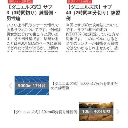
目標タイム別練習法
目標タイム別練習法
【ダニエルズ式】サブ
【ダニエルズ式】サブ
3（3時間切り）練習例・
40（2時間40分切り）練習
男性編
例
いよいよ市民ランナーの憧れで
今回はサブ40の攻略法について
あるサブ3についてです。今回は
です。サブ45相当の走力
男女別に分けて書こうと思いま
(VDOT59.3)に到達している方が
す。その男性編です。結局やる
対象です。このレベルになると
ことはVDOT53.5のペースに練習
全てのランナーが目指せる目標
でどれだけ近づけるか、上回れ
ではないかもしれませんが、故
るか、なので練習の組み立て自
障せずに少しづつ積み上げてい
体はサブ3.5までと変わらない
けば、突破口が見えるかもしれ
の...
ない、...
【ダニエルズ式】5000m17分台を出すた
めの練習例
【ダニエルズ式】10km40分切り練習例