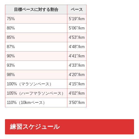
目標ペースに対する割合
ペース
75%
5’19″/km
80%
5’06″/km
85%
4’53″/km
87%
4’48″/km
90%
4’41″/km
93%
4’33″/km
98%
4’20″/km
100%（マラソンペース）
4’15″/km
105%（ハーフマラソンペース）
4’02″/km
110%（10kmペース）
3’50″/km
練習スケジュール