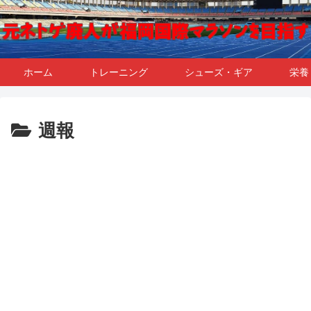
ホーム
トレーニング
シューズ・ギア
栄養
週報