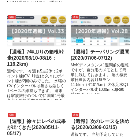
5/31は週締めと月締めが重なり
月報は明日になりま...
週報
週報
【週報】7年ぶりの箱根峠
【週報】テーパリング週間
走(2020/08/10-08/16：
(2020/07/06-07/12)
116.2km)
MxKディスタンス1週間前の週報
ですが、自分用のメモとして簡
週報です。 今週も5走2休で2ポ
単に残しておきます。 週の概要
イント練(CV, 峠走)と久々にポイ
曜日練習内容月昼ラン
ント練が2回のみでした。 水曜の
11.5km（4’10″/km）火休足水Q1:
CVインターバルは暑さも厳しく
インターバル走1000m x3(R90
Tペースの維持もできず。 週末
秒)3'13"_15"_14"...
は家族旅行のついでに国道1号最
高点と箱根湯本の往復をしてき
ま...
週報
週報
【週報】徐々にレペの成果
【週報】次のレースを決め
が出てきた(2020/05/11-
る(2020/03/09-03/15)
05/17)
週報です。 当初予定していた