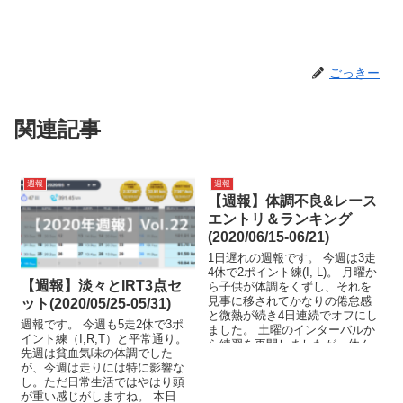
ごっきー
関連記事
週報
週報
【週報】体調不良&レース
エントリ＆ランキング
(2020/06/15-06/21)
1日遅れの週報です。 今週は3走
4休で2ポイント練(I, L)。 月曜か
【週報】淡々とIRT3点セ
ら子供が体調をくずし、それを
見事に移されてかなりの倦怠感
ット(2020/05/25-05/31)
と微熱が続き4日連続でオフにし
週報です。 今週も5走2休で3ポ
ました。 土曜のインターバルか
イント練（I,R,T）と平常通り。
ら練習を再開しましたが、休ん
先週は貧血気味の体調でした
で脚...
が、今週は走りには特に影響な
し。ただ日常生活ではやはり頭
が重い感じがしますね。 本日