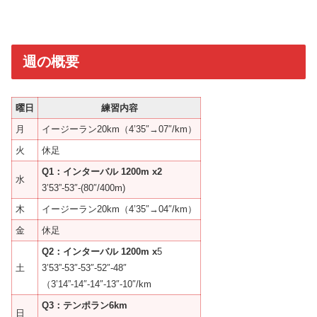
週の概要
曜日
練習内容
月
イージーラン20km（4’35″→07″/km）
火
休足
Q1：インターバル
1200m x2
水
3’53”-53″-(80″/400m)
木
イージーラン20km（4’35″→04″/km）
金
休足
Q2：インターバル 1200m x
5
土
3’53”-53″-53″-52″-48″
（3’14”-14″-14″-13″-10″/km
Q3：テンポラン6km
日