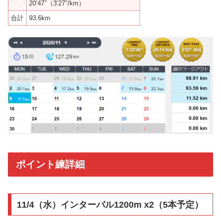
20’47″（3’27″/km）
合計
93.6km
ポイント練詳細
11/4（水）インターバル1200m x2（5本予定）