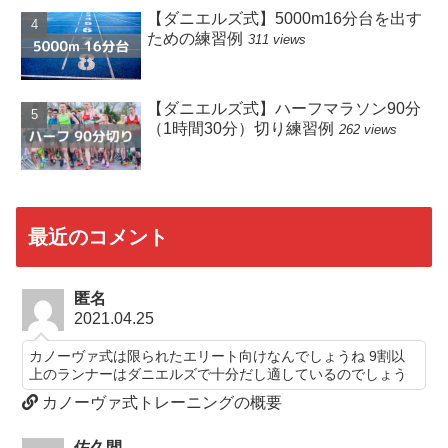
【ダニエルズ式】5000m16分台を出す
ための練習例
311 views
【ダニエルズ式】ハーフマラソン90分
（1時間30分）切り練習例
262 views
最近のコメント
匿名
2021.04.25
カノーヴァ式は限られたエリート向けなんでしょうね 9割以
上のランナーはダニエルズで十分だし適しているのでしょう
カノーヴァ式トレーニングの概要
佐久間