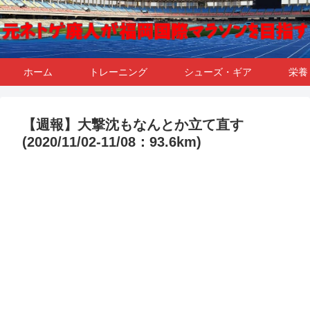
ホーム
トレーニング
シューズ・ギア
栄養
【週報】大撃沈もなんとか立て直す
(2020/11/02-11/08：93.6km)