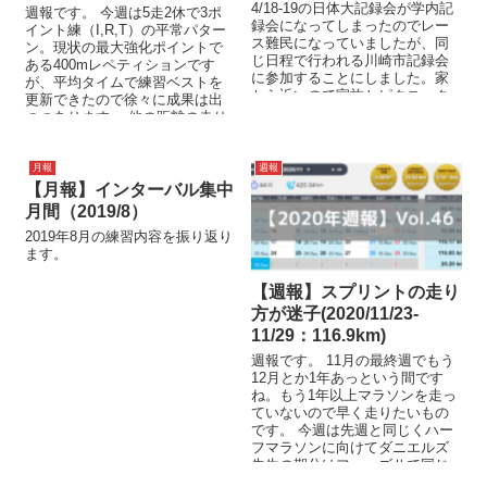
4/18-19の日体大記録会が学内記
週報です。 今週は5走2休で3ポ
録会になってしまったのでレー
イント練（I,R,T）の平常パター
ス難民になっていましたが、同
ン。現状の最大強化ポイントで
じ日程で行われる川崎市記録会
ある400mレペティションです
に参加することにしました。家
が、平均タイムで練習ベストを
から近いので家族とピクニック
更新できたので徐々に成果は出
ついでに参加できるのも大き
つつあります。 他の距離の走り
な...
の感覚も徐々に変...
月報
週報
【月報】インターバル集中
月間（2019/8）
2019年8月の練習内容を振り返り
ます。
【週報】スプリントの走り
方が迷子(2020/11/23-
11/29：116.9km)
週報です。 11月の最終週でもう
12月とか1年あっという間です
ね。もう1年以上マラソンを走っ
ていないので早く走りたいもの
です。 今週は先週と同じくハー
フマラソンに向けてダニエルズ
先生の期分けフェーズⅡで同じ
メニュー（CV、R+...