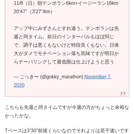
11/8（日）朝テンポラン6km+イージーラン16km
20'47"（3'27"/km）
アップ中にみずさんとすれ違う。テンポランは先
週と同タイム。前日のインターバルもほぼ同じ
で、調子は悪くもないけど特段良くもない。日体
大がダメでモチベーション落ち気味てすが明日か
らテーパリングして最低限は仕上げようと思う
— ごっきー (@gokky_marathon)
November 7,
2020
こちらも先週と同タイムですが今週の方がちょっと余裕な
かったかな。
Tペースは3’30″前後くらいなのでそれよりは若干速いです