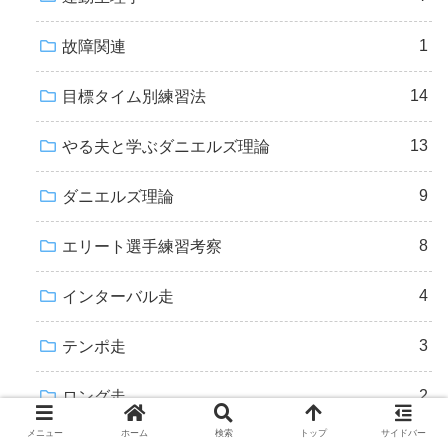
1
故障関連
14
目標タイム別練習法
13
やる夫と学ぶダニエルズ理論
9
ダニエルズ理論
8
エリート選手練習考察
4
インターバル走
3
テンポ走
2
ロング走
メニュー
ホーム
検索
トップ
サイドバー
25
シューズ・ギア