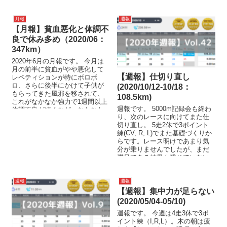
月報
週報
【月報】貧血悪化と体調不
良で休み多め（2020/06：
347km）
2020年6月の月報です。 今月は
月の前半に貧血がやや悪化して
【週報】仕切り直し
レペティションが特にボロボ
ロ、さらに後半にかけて子供が
(2020/10/12-10/18：
もらってきた風邪を移されて、
108.5km)
これがなかなか強力で1週間以上
週報です。 5000m記録会も終わ
体調不良が続くなど、なかなか
り、次のレースに向けてまた仕
思うように練習が積めませんで
切り直し。 5走2休で3ポイント
し...
練(CV, R, L)でまた基礎づくりか
らです。レース明けであまり気
分が乗りませんでしたが、まだ
満足できる結果も残せていない
ので地道...
週報
週報
【週報】集中力が足らない
(2020/05/04-05/10)
週報です。 今週は4走3休で3ポ
イント練（I,R,L）。木の朝は疲