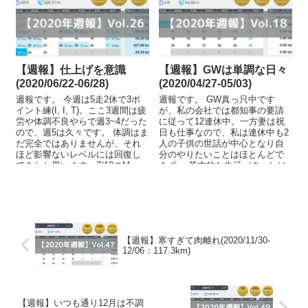
【週報】仕上げを意識
【週報】GWは単調な日々
(2020/06/22-06/28)
(2020/04/27-05/03)
週報です。 今週は5走2休で3ポ
週報です。 GW真っ只中です
イント練(I, I, T)。ここ3週間は疲
が、私の会社では都知事の要請
労や体調不良やらで週3~4だった
に従って12連休中。一方妻は祝
ので、週5は久々です。 体調はま
日も仕事なので、私は連休中も2
だ完全ではありませんが、それ
人の子供の世話が中心となり自
ほど影響ないレベルには回復し
分のやりたいことはほとんどで
てきたと思います。7/12のMx...
きず。 基本的な生活パターンは
子供が起きる前に練習を終...
【週報】寒すぎて肉離れ(2020/11/30-
12/06：117.3km)
【週報】いつも通り12月は不調