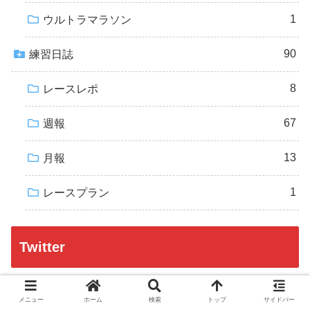
1
ウルトラマラソン
90
練習日誌
8
レースレポ
67
週報
13
月報
1
レースプラン
Twitter
Tweets by gokky_marathon
メニュー
ホーム
検索
トップ
サイドバー