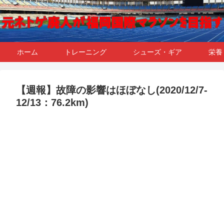
ホーム
トレーニング
シューズ・ギア
栄養
【週報】故障の影響はほぼなし(2020/12/7-
12/13：76.2km)