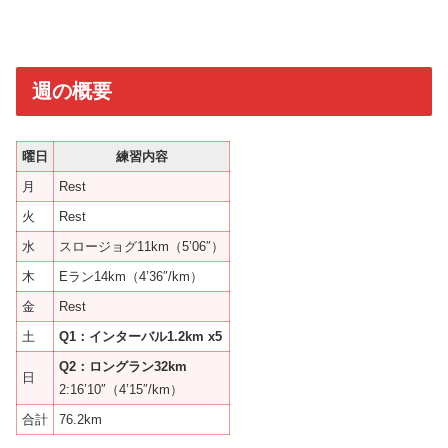
週の概要
曜日
練習内容
月
Rest
火
Rest
水
スロージョグ11km（5’06″）
木
Eラン14km（4’36″/km）
金
Rest
土
Q1：インターバル1.2km x5
Q2：ロングラン32km
日
2:16’10″（4’15″/km）
合計
76.2km