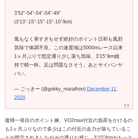
3'52"-54"-54"-54"-49"
(3'13"-15"-15"-15"-10"/km)
風もなく寒すぎもせず絶好のポイント日和も風邪
気味で体調不良。この速度域は5000mレース以来
1ヶ月ぶりで想定通り少し落ち気味、3'15"/km維
持で精一杯。足は問題なさそう。あとサイパンヤ
バい。
— ごっきー (@gokky_marathon)
December 11,
2020
復帰一発目のポイント練。VO2max付近の負荷をかけるの
も1ヶ月ぶりなので多少はこの付近の走力が落ちているこ
とが想定されましたがその通りな感じ。3’15″/kmがもっと