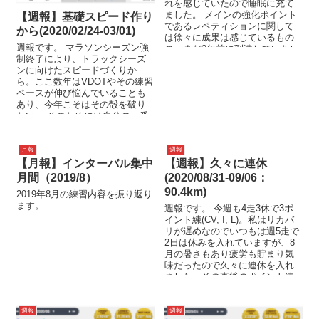
れを感じていたので睡眠に充て
ました。 メインの強化ポイント
【週報】基礎スピード作り
であるレペティションに関して
から(2020/02/24-03/01)
は徐々に成果は感じているもの
週報です。 マラソンシーズン強
の、まだ2年前に到達していたレ
制終了により、トラックシーズ
ベル。70"はし...
ンに向けたスピードづくりか
ら。ここ数年はVDOTやその練習
ペースが伸び悩んでいることも
あり、今年こそはその殻を破り
たい。 そのためには自分の一番
の弱点であるランニングエ...
月報
週報
【月報】インターバル集中
【週報】久々に連休
月間（2019/8）
(2020/08/31-09/06：
90.4km)
2019年8月の練習内容を振り返り
ます。
週報です。 今週も4走3休で3ポ
イント練(CV, I, L)。私はリカバ
リが遅めなのでいつもは週5走で
2日は休みを入れていますが、8
月の暑さもあり疲労も貯まり気
味だったので久々に連休を入れ
ました。その直後のポイント練
はいまいちでした...
週報
週報