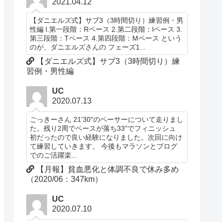
2021.04.12
【ダニエルズ式】サブ3（3時間切り）練習例・男
性編 l.第一段階：Rペース 2.第二段階：lペース 3.
第三段階：Tペース 4.第四段階：Mペース という
のが、ダニエルズさんの フェーズ1...
【ダニエルズ式】サブ3（3時間切り）練
習例・男性編
UC
2020.07.13
ごっきーさん 21'30"のペーサーについて走りまし
た。残り2周でペースが落ち33"でフィニッシュ
初だったので良い経験になりました。次回に向け
て練習していきます。 今後もマラソンとブログ
でのご活躍楽...
【月報】貧血悪化と体調不良で休み多め
（2020/06：347km）
UC
2020.07.10