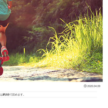
2020.04.09
事は
約3分
で読めます。