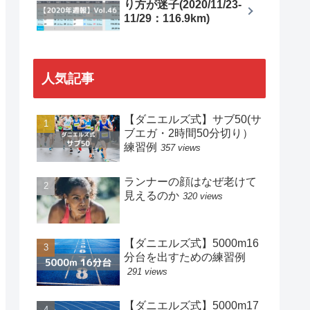
り方が迷子(2020/11/23-
11/29：116.9km)
人気記事
【ダニエルズ式】サブ50(サ
ブエガ・2時間50分切り）
練習例
357 views
ランナーの顔はなぜ老けて
見えるのか
320 views
【ダニエルズ式】5000m16
分台を出すための練習例
291 views
【ダニエルズ式】5000m17