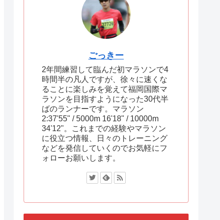
ごっきー
2年間練習して臨んだ初マラソンで4
時間半の凡人ですが、徐々に速くな
ることに楽しみを覚えて福岡国際マ
ラソンを目指すようになった30代半
ばのランナーです。マラソン
2:37'55" / 5000m 16'18" / 10000m
34'12"。これまでの経験やマラソン
に役立つ情報、日々のトレーニング
などを発信していくのでお気軽にフ
ォローお願いします。