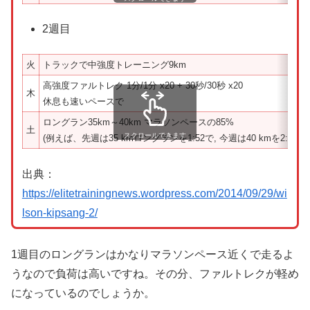
2週目
火
トラックで中強度トレーニング9km
高強度ファルトレク 1分/1分 x20 + 30秒/30秒 x20
木
休息も速いペースで
ロングラン35km～40km マラソンペースの85%
土
スクロールできます
(例えば、先週は35 kmロングランを1:52で, 今週は40 kmを2:1
出典：
https://elitetrainingnews.wordpress.com/2014/09/29/wi
lson-kipsang-2/
1週目のロングランはかなりマラソンペース近くで走るよ
うなので負荷は高いですね。その分、ファルトレクが軽め
になっているのでしょうか。