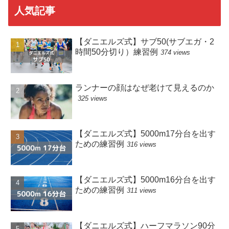
人気記事
【ダニエルズ式】サブ50(サブエガ・2
時間50分切り）練習例
374 views
ランナーの顔はなぜ老けて見えるのか
325 views
【ダニエルズ式】5000m17分台を出す
ための練習例
316 views
【ダニエルズ式】5000m16分台を出す
ための練習例
311 views
【ダニエルズ式】ハーフマラソン90分