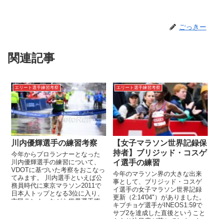
ごっきー
関連記事
エリート選手練習考察
エリート選手練習考察
川内優輝選手の練習考察
【女子マラソン世界記録保
持者】ブリジッド・コスゲ
今年からプロランナーとなった
川内優輝選手の練習について、
イ選手の練習
VDOTに基づいた考察をおこなっ
今年のマラソン界の大きな出来
てみます。 川内選手といえば公
事として、ブリジッド・コスゲ
務員時代に東京マラソン2011で
イ選手の女子マラソン世界記録
日本人トップとなる3位に入り、
更新（2:14'04"）がありました。
市民ランナーながら世界選手権
キプチョゲ選手がINEOS1:59で
代表の選考基準をクリアし...
サブ2を達成した直後ということ