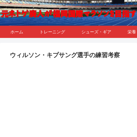
ホーム
トレーニング
シューズ・ギア
栄養
ウィルソン・キプサング選手の練習考察