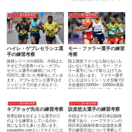
もあり注目度が落ちてしまった
と思いますが、ポーラ・...
エリート選手練習考察
エリート選手練習考察
ハイレ・ゲブレセラシエ選
モー・ファラー選手の練習
手の練習考察
考察
誰得シリーズの4回目。今回はエ
陸上競技ファンなら知らない人
チオピアの皇帝ハイレ・ゲブレ
はいないであろう、モー・ファ
セラシエ選手の練習について
ラー選手について取り上げてみ
VDOTに基づいた考察をしていき
たいと思います。 ファラー選手
ます。 ゲブレセラシエ選手はオ
といえばロンドン・リオ五輪で2
リンピックでの金メダル２つ、
大会連続の5000m・10000m長距
世界選手権での金メダル４つ、
離二種目金メダリストで、この
5000m、10000m、ハー...
時期のトラック競技を完...
エリート選手練習考察
エリート選手練習考察
キプチョゲ先生の練習考察
設楽悠太選手の練習考察
世界記録を出すような選手がど
今回はマラソンの前日本記録保
のような練習をしているのか、
持者であり、ハーフマラソンの
気になる方も多いと思います。
現日本記録保持者の設楽悠太選
sweatelite.comというサイトにエ
手の練習方法について考察して