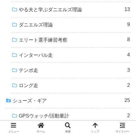
13
やる夫と学ぶダニエルズ理論
9
ダニエルズ理論
8
エリート選手練習考察
4
インターバル走
3
テンポ走
2
ロング走
25
シューズ・ギア
2
GPSウォッチ/活動量計
18
厚底シューズ
メニュー
ホーム
検索
トップ
サイドバー