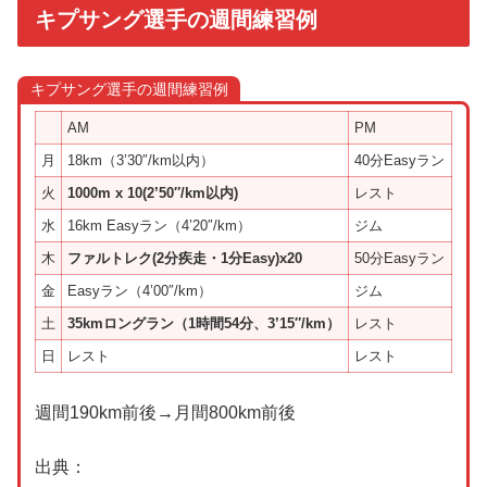
キプサング選手の週間練習例
キプサング選手の週間練習例
AM
PM
月
18km（3’30″/km以内）
40分Easyラン
火
1000m x 10(2’50″/km以内)
レスト
水
16km Easyラン（4’20″/km）
ジム
木
ファルトレク(2分疾走・1分Easy)x20
50分Easyラン
金
Easyラン（4’00″/km）
ジム
土
35kmロングラン（1時間54分、3’15″/km）
レスト
日
レスト
レスト
週間190km前後→月間800km前後
出典：