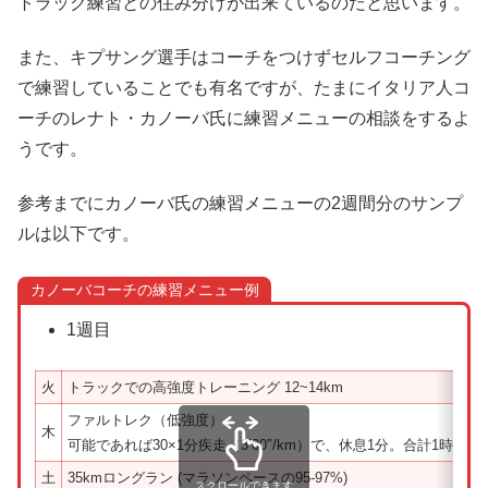
トラック練習との住み分けが出来ているのだと思います。
また、キプサング選手はコーチをつけずセルフコーチング
で練習していることでも有名ですが、たまにイタリア人コ
ーチのレナト・カノーバ氏に練習メニューの相談をするよ
うです。
参考までにカノーバ氏の練習メニューの2週間分のサンプ
ルは以下です。
カノーバコーチの練習メニュー例
1週目
火
トラックでの高強度トレーニング 12~14km
ファルトレク（低強度）
木
可能であれば30×1分疾走（3’00″/km）で、休息1分。合計1時間で1
土
35kmロングラン (マラソンペースの95-97%)
スクロールできます