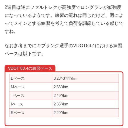
2週目は逆にファルトレクが高強度でロングランが低強度
になっているようです。練習の流れは同じだけど、週によ
ってメインとする練習を考えて負荷を調節している感じで
すね。
なお参考までにキプサング選手のVDOT83.4における練習
ペースは以下です。
VDOT 83.4の練習ペース
Eペース
3’23”-3’44″/km
Mペース
2’55″/km
Tペース
2’49″/km
Iペース
2’35″/km
Rペース
2’20″/km