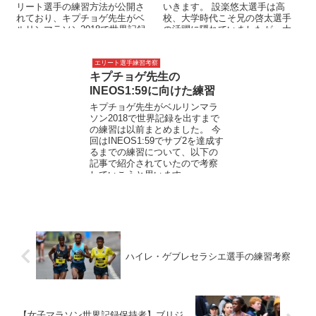
リート選手の練習方法が公開さ
いきます。 設楽悠太選手は高
れており、キプチョゲ先生がベ
校、大学時代こそ兄の啓太選手
ルリンマラソン2018で世界記録
の活躍に隠れていましたが、大
を出すまでの練習メニュ...
学2年時の箱根7区は区間新、4年
時に...
エリート選手練習考察
キプチョゲ先生の
INEOS1:59に向けた練習
キプチョゲ先生がベルリンマラ
ソン2018で世界記録を出すまで
の練習は以前まとめました。 今
回はINEOS1:59でサブ2を達成す
るまでの練習について、以下の
記事で紹介されていたので考察
していこうと思います。 ...
ハイレ・ゲブレセラシエ選手の練習考察
【女子マラソン世界記録保持者】ブリジ