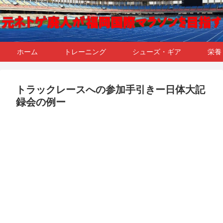
ホーム
トレーニング
シューズ・ギア
栄養
トラックレースへの参加手引きー日体大記
録会の例ー