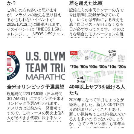
か？
差を超えた比較
ご存知の方も多いと思います
記録志向の市民ランナーの方で
が、マラソンの歴史を塗り替え
今は順調に記録が伸びていて
るかもしれないイベントが
も、いつかは年齢による衰えを
2019/10/12(土)に開催されます。
感じ自己ベストが狙えなくなる
そのイベントは「INEOS 1:59チ
日が必ずやってきます。 そのよ
ャレンジ」。 INEOS 1:59チャレ
うな場合にモチベーションを維
ンジとは マラソン界...
持できず走ること自体を止めて
しまう人もいるでしょうし、フ
ァンラン...
雑記
雑記
全米オリンピック予選展望
40年以上サブ3を続ける人
たち
現地時間2/29 PM0時（日本時間
3/1 AM2時）にマラソンの全米オ
2020年になって半月ちょっとが
リンピック予選が行われます。
経過しました。新しい10年区切
アメリカは以前から一発選考で
りの始まりということもあり、
すので、このレースの男女上位3
新しい気持ちでこの1年臨んでい
人がそのまま代表に決まるシン
る方も多いのではないでしょう
プルなシステムです。 アメリカ
か。 さてマラソン界にも10年単
代表なんて興味な...
位（decade）の記録というもの
にこだわっている人...