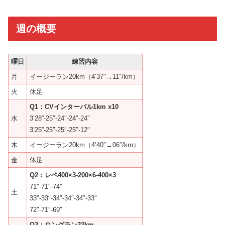
週の概要
曜日
練習内容
月
イージーラン20km（4’37″→11″/km）
火
休足
Q1：CVインターバル1km x10
水
3’28”-25″-24″-24″-24″
3’25”-25″-25″-25″-12″
木
イージーラン20km（4’40″→06″/km）
金
休足
Q2：レペ400×3-200×6-400×3
71″-71″-74″
土
33″-33″-34″-34″-34″-33″
72″-71″-69″
Q3：ロングラン32km