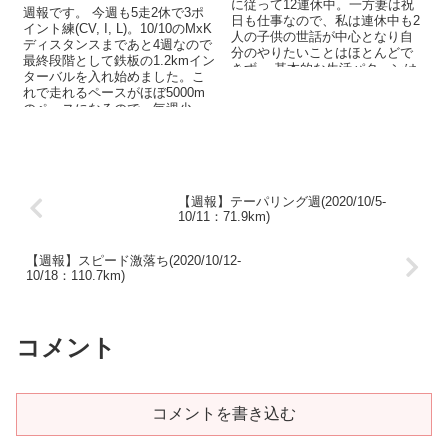
に従って12連休中。一方妻は祝
週報です。 今週も5走2休で3ポ
日も仕事なので、私は連休中も2
イント練(CV, I, L)。10/10のMxK
人の子供の世話が中心となり自
ディスタンスまであと4週なので
分のやりたいことはほとんどで
最終段階として鉄板の1.2kmイン
きず。 基本的な生活パターンは
ターバルを入れ始めました。こ
子供が起きる前に練習を終...
れで走れるペースがほぼ5000m
のペースになるので、毎週少
し...
【週報】テーパリング週(2020/10/5-
10/11：71.9km)
【週報】スピード激落ち(2020/10/12-
10/18：110.7km)
コメント
コメントを書き込む