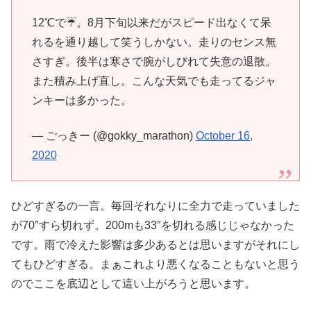
12℃で☔。8月下旬以来だがスピード出なくて呆
れるを通り越して笑うしかない。走りのセンス無
さすぎ。後半は寒さで腕がしびれて失意の退散。
また積み上げ直し。こんな天気でも走ってるジャ
ンキーは多かった。
— ごっきー (@gokky_marathon)
October 16,
2020
ひどすぎるの一言。毎回それなりに全力で走っていました
が70″すら切れず。200mも33″を切れる感じじゃなかった
です。雨で冷えた影響は多少あるとは思いますがそれにし
てもひどすぎる。まぁこれより悪くなることもないと思う
のでここを底辺として這い上がろうと思います。