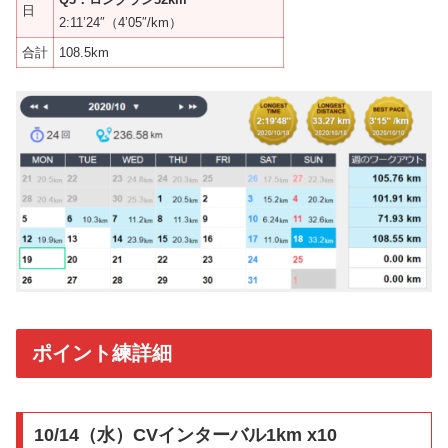
日
2:11’24″（4’05″/km）
合計
108.5km
ポイント練詳細
10/14（水）CVインターバル1km x10