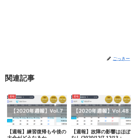
ごっきー
関連記事
週報
週報
【週報】練習復帰も今後の
【週報】故障の影響はほぼ
大会がどうなるか
なし(2020/12/7-12/13：