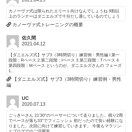
カノーヴァ式は限られたエリート向けなんでしょうね 9割以
上のランナーはダニエルズで十分だし適しているのでしょう
カノーヴァ式トレーニングの概要
佐久間
2021.04.12
【ダニエルズ式】サブ3（3時間切り）練習例・男性編 l.第一
段階：Rペース 2.第二段階：lペース 3.第三段階：Tペース 4.
第四段階：Mペース というのが、ダニエルズさんの フェーズ
1...
【ダニエルズ式】サブ3（3時間切り）練習例・男性
編
UC
2020.07.13
ごっきーさん 21'30"のペーサーについて走りました。残り2周
でペースが落ち33"でフィニッシュ 初だったので良い経験にな
りました。次回に向けて練習していきます。 今後もマラソン
とブログでのご活躍楽...