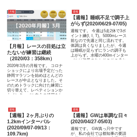
ど週60km程度だったので、今
週...
月報
週報
【週報】睡眠不足で調子上
がらず(2020/06/29-07/05)
週報です。 今週は5走2休で3ポ
イント練(I, I, T)。5000mレース
前なので先週と同じ流れです。
体調は良くなりましたが、今週
【月報】レースの目処は立
は睡眠が足らずにランの調子も
たないが練習は継続
上がらず。水曜の400mインター
（2020/03：358km）
バルは強風のなかそこそこ走れ
まし...
2020年3月の月報です。 コロナ
ショックにより出場予定だった
静岡マラソンを始めほとんどの
レースが中止となりました。そ
のためトラックに向けた練習に
切り替えて、レペティションか
らインターバル中心の練習をし
てきましたがトラックレースも
続...
週報
週報
【週報】2ヶ月ぶりの
【週報】GWは単調な日々
1.2kmインターバル
(2020/04/27-05/03)
(2020/09/07-09/13：
週報です。 GW真っ只中です
109.7km)
が、私の会社では都知事の要請