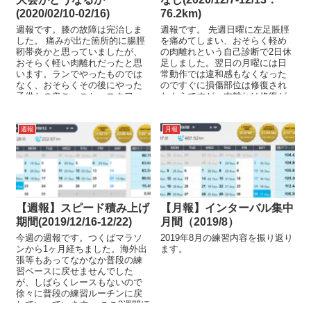
(2020/02/10-02/16)
76.2km)
週報です。膝の故障は完治しま
週報です。 先週日曜に左足脹脛
した。 痛みが出た箇所的に腸脛
を痛めてしまい、おそらく軽め
靭帯炎かと思っていましたが、
の肉離れという自己診断で2日休
おそらく軽い肉離れだったと思
足しました。翌日の月曜には日
います。ランでやったものでは
常動作では違和感もなくなった
なく、おそらくその後にやった
のですぐに損傷部位は修復され
子供との鬼ごっこか、スクワッ
たようですが、肉離れは修復が
トでやってしまった感じです
不完全だとすぐまた同じ場所を
ね。 ...
痛め...
週報
月報
【週報】スピード積み上げ
【月報】インターバル集中
期間(2019/12/16-12/22)
月間（2019/8）
今週の週報です。つくばマラソ
2019年8月の練習内容を振り返り
ンから1ヶ月経ちました。海外出
ます。
張等もあってなかなか普段の練
習ペースに戻せませんでした
が、しばらくレースもないので
徐々に普段の練習ルーチンに戻
していっています。 ここ2週間ほ